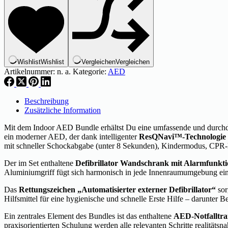
Wishlist
Wishlist
Vergleichen
Vergleichen
Artikelnummer:
n. a.
Kategorie:
AED
Beschreibung
Zusätzliche Information
Mit dem Indoor AED Bundle erhältst Du eine umfassende und durchdac
ein moderner AED, der dank intelligenter
ResQNavi™-Technologie
mit schneller Schockabgabe (unter 8 Sekunden), Kindermodus, CPR-
Der im Set enthaltene
Defibrillator Wandschrank mit Alarmfunkt
Aluminiumgriff fügt sich harmonisch in jede Innenraumumgebung ein –
Das
Rettungszeichen „Automatisierter externer Defibrillator“
sor
Hilfsmittel für eine hygienische und schnelle Erste Hilfe – darunte
Ein zentrales Element des Bundles ist das enthaltene
AED-Notfalltra
praxisorientierten Schulung werden alle relevanten Schritte realitä