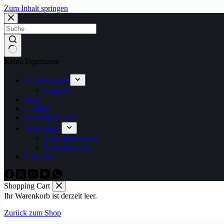
Zum Inhalt springen
Keine Ergebnisse
Defibrillatoren
Ratgeber
Shop
Leasing
Wartung & STK
Schulungen
Erste Hilfe Kurse
Notfalltraining
Über uns
Shopping Cart
Ihr Warenkorb ist derzeit leer.
Zurück zum Shop