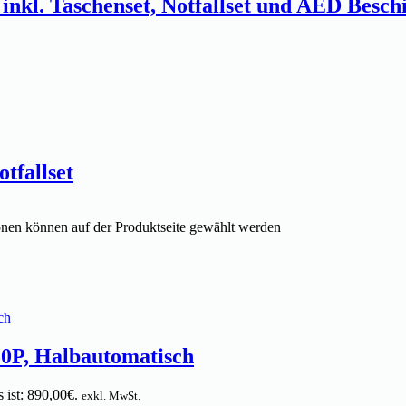
nkl. Taschenset, Notfallset und AED Besch
tfallset
onen können auf der Produktseite gewählt werden
50P, Halbautomatisch
s ist: 890,00€.
exkl. MwSt.