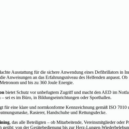
hte Ausstattung für die sichere Anwendung eines Defibrillators in In
die Anweisungen an das Erfahrungsniveau des Helfenden anpasst. Ob fü
Metronom und bis zu 360 Joule Energie.
ion
bietet Schutz vor unbefugtem Zugriff und macht den AED im Notfall
 sei es im Büro, in Bildungseinrichtungen oder Sporthallen.
gt für eine klare und normkonforme Kennzeichnung gemäß ISO 7010 
r Beatmungsmaske, Rasierer, Handschuhe und Rettungsdecke.
ining
, das alle Beteiligten – ob Mitarbeitende, Vereinsmitglieder oder P
tsnah geübt: von der Gerätebedienung bis zur Herz-Lungen-Wiederbelebu