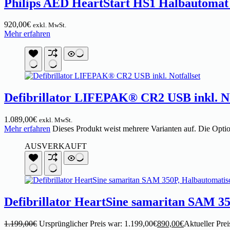
Philips AED HeartStart HS1 Halbautomat i
920,00
€
exkl. MwSt.
Mehr erfahren
Defibrillator LIFEPAK® CR2 USB inkl. No
1.089,00
€
exkl. MwSt.
Mehr erfahren
Dieses Produkt weist mehrere Varianten auf. Die Opti
AUSVERKAUFT
Defibrillator HeartSine samaritan SAM 3
1.199,00
€
Ursprünglicher Preis war: 1.199,00€
890,00
€
Aktueller Prei