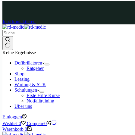
Jetzt kontaktieren
Keine Ergebnisse
Defibrillatoren
Ratgeber
Shop
Leasing
Wartung & STK
Schulungen
Erste Hilfe Kurse
Notfalltraining
Über uns
Einloggen
Wishlist
0
Compare
0
Warenkorb
0