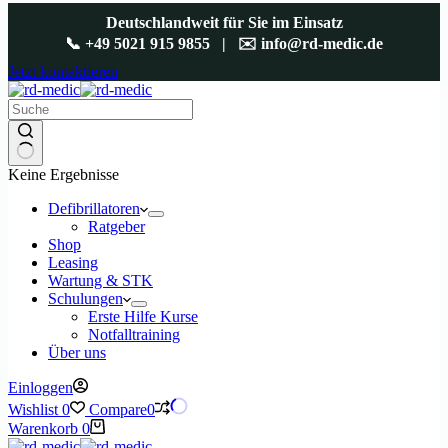
Deutschlandweit für Sie im Einsatz
📞
+49 5021 915 9855
| ✉️
info@rd-medic.de
Jetzt kontaktieren
Keine Ergebnisse
Defibrillatoren
Ratgeber
Shop
Leasing
Wartung & STK
Schulungen
Erste Hilfe Kurse
Notfalltraining
Über uns
Einloggen
Wishlist
0
Compare
0
Warenkorb
0