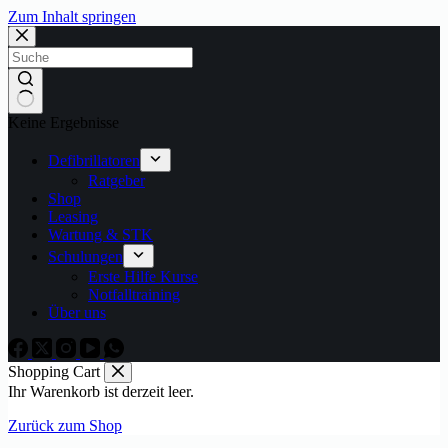
Zum Inhalt springen
Keine Ergebnisse
Defibrillatoren
Ratgeber
Shop
Leasing
Wartung & STK
Schulungen
Erste Hilfe Kurse
Notfalltraining
Über uns
Shopping Cart
Ihr Warenkorb ist derzeit leer.
Zurück zum Shop