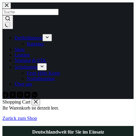
Zum
Inhalt
springen
Keine
Ergebnisse
Defibrillatoren
Ratgeber
Shop
Leasing
Wartung & STK
Schulungen
Erste Hilfe Kurse
Notfalltraining
Über uns
Shopping Cart
Ihr Warenkorb ist derzeit leer.
Zurück zum Shop
Deutschlandweit für Sie im Einsatz