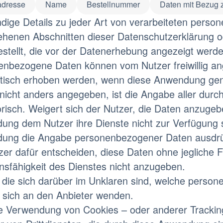
adresse
Name
Bestellnummer
Daten mit Bezug z
ndige Details zu jeder Art von verarbeiteten per
henen Abschnitten dieser Datenschutzerklärung od
estellt, die vor der Datenerhebung angezeigt werd
enbezogene Daten können vom Nutzer freiwillig an
tisch erhoben werden, wenn diese Anwendung genu
nicht anders angegeben, ist die Angabe aller du
orisch. Weigert sich der Nutzer, die Daten anzuge
ng dem Nutzer ihre Dienste nicht zur Verfügung st
ng die Angabe personenbezogener Daten ausdrückli
zer dafür entscheiden, diese Daten ohne jegliche F
nsfähigkeit des Dienstes nicht anzugeben.
 die sich darüber im Unklaren sind, welche person
 sich an den Anbieter wenden.
he Verwendung von Cookies – oder anderer Trackin