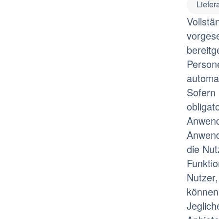
Liefer
Vollstä
vorgese
bereitg
Person
automa
Sofern 
obligat
Anwendu
Anwendu
die Nut
Funktio
Nutzer,
können
Jeglic