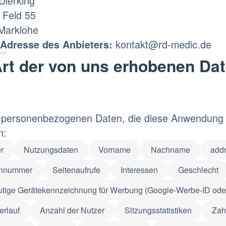
Dierking
 Feld 55
Marklohe
kontakt@rd-medic.de
-Adresse des Anbieters:
rt der von uns erhobenen Da
personenbezogenen Daten, die diese Anwendung sel
n:
r
Nutzungsdaten
Vorname
Nachname
add
onnummer
Seitenaufrufe
Interessen
Geschlecht
tige Gerätekennzeichnung für Werbung (Google-Werbe-ID oder
erlauf
Anzahl der Nutzer
Sitzungsstatistiken
Zah