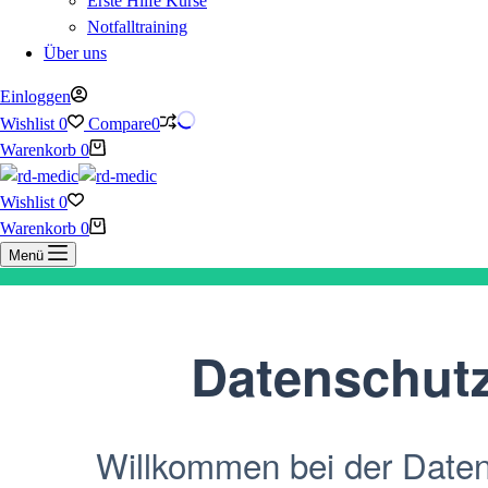
Erste Hilfe Kurse
Notfalltraining
Über uns
Einloggen
Wishlist
0
Compare
0
Warenkorb
0
Wishlist
0
Warenkorb
0
Menü
Datenschut
Willkommen bei der Datens