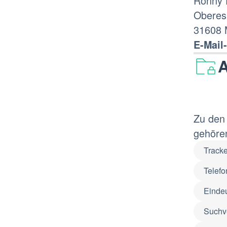
Ronny 
Oberes
31608 
E-Mail
A
Zu den 
gehöre
Tracke
Telef
Eindeu
Suchv