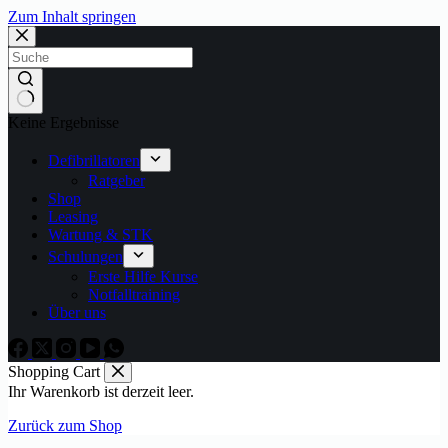
Zum Inhalt springen
Keine Ergebnisse
Defibrillatoren
Ratgeber
Shop
Leasing
Wartung & STK
Schulungen
Erste Hilfe Kurse
Notfalltraining
Über uns
Shopping Cart
Ihr Warenkorb ist derzeit leer.
Zurück zum Shop