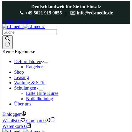
Deutschlandweit für Sie im Einsatz
📞
+49 5021 915 9855
| ✉️
info@rd-medic.de
Jetzt kontaktieren
Keine Ergebnisse
Defibrillatoren
Ratgeber
Shop
Leasing
Wartung & STK
Schulungen
Erste Hilfe Kurse
Notfalltraining
Über uns
Einloggen
Wishlist
0
Compare
0
Warenkorb
0