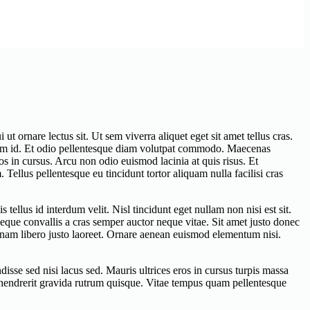
ut ornare lectus sit. Ut sem viverra aliquet eget sit amet tellus cras.
quam id. Et odio pellentesque diam volutpat commodo. Maecenas
os in cursus. Arcu non odio euismod lacinia at quis risus. Et
Tellus pellentesque eu tincidunt tortor aliquam nulla facilisi cras
ellus id interdum velit. Nisl tincidunt eget nullam non nisi est sit.
. Neque convallis a cras semper auctor neque vitae. Sit amet justo donec
nam libero justo laoreet. Ornare aenean euismod elementum nisi.
isse sed nisi lacus sed. Mauris ultrices eros in cursus turpis massa
n hendrerit gravida rutrum quisque. Vitae tempus quam pellentesque