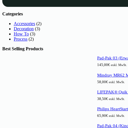
Categories
Accessories
(2)
Decoration
(3)
How To
(3)
Process
(2)
Best Selling Products
Pad-Pak 03 (Erwa
145,00
€
exkl. MwSt.
Mindray MR62 Mu
58,00
€
exkl. MwSt.
LIFEPAK® Quik 
38,50
€
exkl. MwSt.
Philips HeartSta
65,90
€
exkl. MwSt.
Pad-Pak 04 (Kind