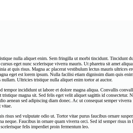
stique nulla aliquet enim. Sem fringilla ut morbi tincidunt. Tincidunt dui 
cursus eget nunc scelerisque viverra mauris. Ut pharetra sit amet ali
ia at quis risus. Magna ac placerat vestibulum lectus mauris ultrices er
gna eget est lorem ipsum. Nulla facilisi etiam dignissim diam quis enim. 
ullam. Ultricies tristique nulla aliquet enim tortor at auctor.
 tempor incididunt ut labore et dolore magna aliqua. Convallis convallis t
 tristique magna sit. Sed felis eget velit aliquet sagittis id consectetur
dio aenean sed adipiscing diam donec. Ac ut consequat semper viverra 
 vitae.
 risus sed vulputate odio ut. Tortor vitae purus faucibus ornare suspend
urna neque. Faucibus in ornare quam viverra orci. Sed id semper risus i
 scelerisque felis imperdiet proin fermentum leo.