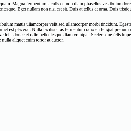
liquam. Magna fermentum iaculis eu non diam phasellus vestibulum lorem
llentesque. Eget nullam non nisi est sit. Duis at tellus at urna. Duis tri
estibulum mattis ullamcorper velit sed ullamcorper morbi tincidunt. Eges
amet est placerat. Nulla facilisi cras fermentum odio eu feugiat pretium
Ac felis donec et odio pellentesque diam volutpat. Scelerisque felis im
e nulla aliquet enim tortor at auctor.