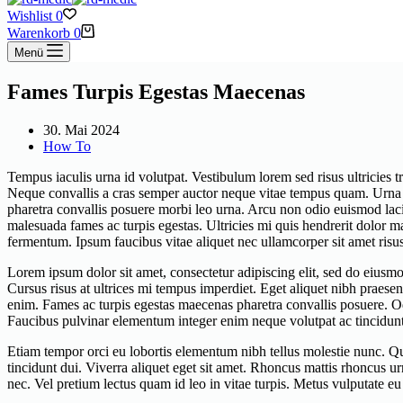
Wishlist
0
Warenkorb
0
Menü
Fames Turpis Egestas Maecenas
30. Mai 2024
How To
Tempus iaculis urna id volutpat. Vestibulum lorem sed risus ultricies tri
Neque convallis a cras semper auctor neque vitae tempus quam. Urna 
pharetra convallis posuere morbi leo urna. Arcu non odio euismod lacin
malesuada fames ac turpis egestas. Ultricies mi quis hendrerit dolor ma
fermentum. Ipsum faucibus vitae aliquet nec ullamcorper sit amet risus n
Lorem ipsum dolor sit amet, consectetur adipiscing elit, sed do eiusmod
Cursus risus at ultrices mi tempus imperdiet. Eget aliquet nibh praesent
enim. Fames ac turpis egestas maecenas pharetra convallis posuere. O
Faucibus pulvinar elementum integer enim neque volutpat ac tincidunt
Etiam tempor orci eu lobortis elementum nibh tellus molestie nunc. Quis
tincidunt dui. Viverra aliquet eget sit amet. Rhoncus mattis rhoncus 
nec. Vel pretium lectus quam id leo in vitae turpis. Metus vulputate eu