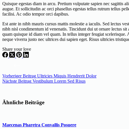
Quisque egestas diam in arcu. Pretium vulputate sapien nec sagittis a
augue. Et sollicitudin ac orci phasellus egestas tellus rutrum tellus pe
facilisi. Ac odio tempor orci dapibus.
Est ante in nibh mauris cursus mattis molestie a iaculis. Sed lectus v
nibh nisl condimentum id venenatis. Tincidunt dui ut ornare lectus sit 
quam quisque id diam vel quam. In tellus integer feugiat scelerisque. 
neque viverra justo nec ultrices dui sapien eget. Risus ultricies tristiqu
Share your love
Vorheriger
Beitrag
Ultricies Miquis Hendrerit Dolor
Nächste
Beitrag
Vestibulum Lorem Sed Risus
Ähnliche Beiträge
Maecenas Pharetra Convallis Posuere