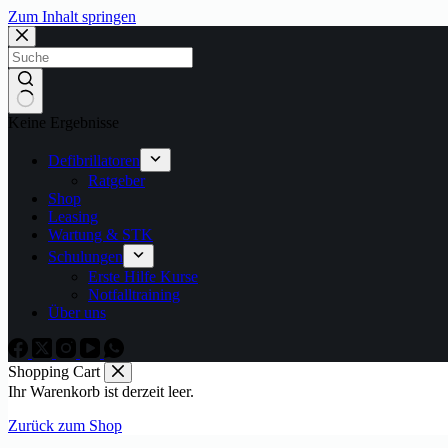
Zum Inhalt springen
Keine Ergebnisse
Defibrillatoren
Ratgeber
Shop
Leasing
Wartung & STK
Schulungen
Erste Hilfe Kurse
Notfalltraining
Über uns
Shopping Cart
Ihr Warenkorb ist derzeit leer.
Zurück zum Shop