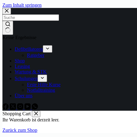
Zum Inhalt springen
Keine Ergebnisse
Defibrillatoren
Ratgeber
Shop
Leasing
Wartung & STK
Schulungen
Erste Hilfe Kurse
Notfalltraining
Über uns
Shopping Cart
Ihr Warenkorb ist derzeit leer.
Zurück zum Shop