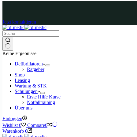
Jetzt kontaktieren
Keine Ergebnisse
Defibrillatoren
Ratgeber
Shop
Leasing
Wartung & STK
Schulungen
Erste Hilfe Kurse
Notfalltraining
Über uns
Einloggen
Wishlist
0
Compare
0
Warenkorb
0